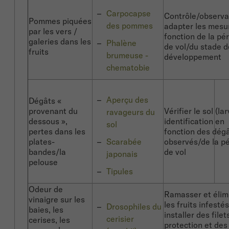
Carpocapse
Contrôle/observa
Pommes piquées
des pommes
adapter les mesu
par les vers /
fonction de la pé
galeries dans les
Phalène
de vol/du stade d
fruits
brumeuse -
développement
chematobie
Aperçu des
Dégâts «
provenant du
Vérifier le sol (lar
ravageurs du
dessous »,
identification en
sol
pertes dans les
fonction des dég
plates-
Scarabée
observés/de la p
bandes/la
de vol
japonais
pelouse
Tipules
Odeur de
Ramasser et élim
vinaigre sur les
les fruits infestés
Drosophiles du
baies, les
installer des filet
cerisier
cerises, les
protection et des