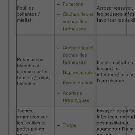
Pucerons
Feuilles
Arroser/essuyer, 
collantes /
les pousses infes
Cochenilles et
miellat
favoriser les auxi
cochenilles
farineuses
Cochenilles et
cochenilles
Pubescence
farineuses
Isoler la plante, r
blanche et
les parties
cireuse sur les
Hyponomeutes
infestées/les ess
feuilles / toiles
l'eau chaude
Pyrale du buis
blanches
Acariens
tétranyques
Taches
Essuyer les parti
argentées sur
infestées, recouri
les feuilles et
des auxiliaires,
Thrips
petits points
augmenter l'humi
noirs.
de l'air