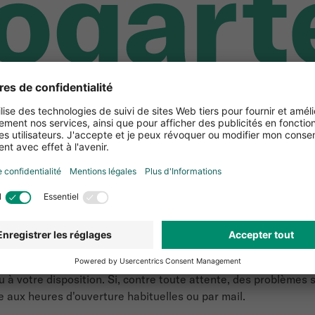
'hui une mise à jour est prévue.
C'est pourquoi notre shop se
t vous prions de nous excuser pour ces désagréments.
à votre disposition. Si, contre toute attente, des problèmes s
 aux heures d'ouverture habituelles ou par mail.