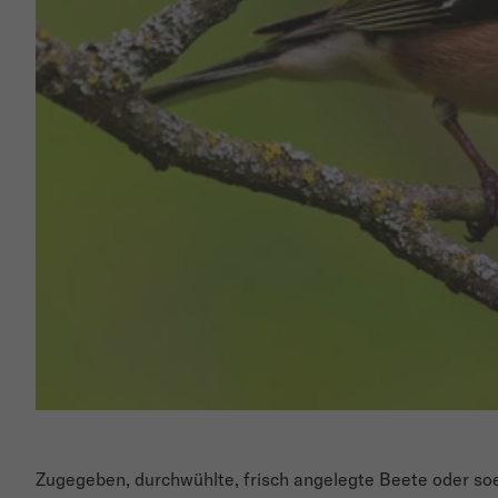
Zugegeben, durchwühlte, frisch angelegte Beete oder s