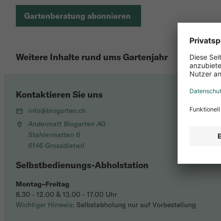
Gartenberatung abonnieren
Weitere Inhalte rund ums Gartenjahr
Kontaktieren Sie uns
info@biogarten.ch
Andermatt Biogarten AG
Stahlermatten 6
6146 Grossdietwil
Selbstbedienungs-Abholstation
Montag–Freitag
8.30 - 12.00 & 13.00 - 17.00 Uhr
Wichtiger Hinweis
: Selbstabholung nur auf Vorbestellung