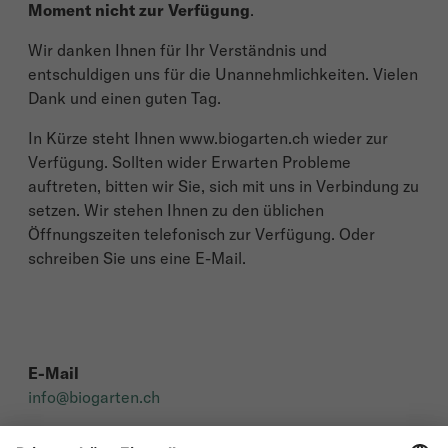
Moment nicht zur Verfügung
.
Wir danken Ihnen für Ihr Verständnis und
entschuldigen uns für die Unannehmlichkeiten. Vielen
Dank und einen guten Tag.
In Kürze steht Ihnen www.biogarten.ch wieder zur
Verfügung. Sollten wider Erwarten Probleme
auftreten, bitten wir Sie, sich mit uns in Verbindung zu
setzen. Wir stehen Ihnen zu den üblichen
Öffnungszeiten telefonisch zur Verfügung. Oder
schreiben Sie uns eine E-Mail.
E-Mail
info@biogarten.ch