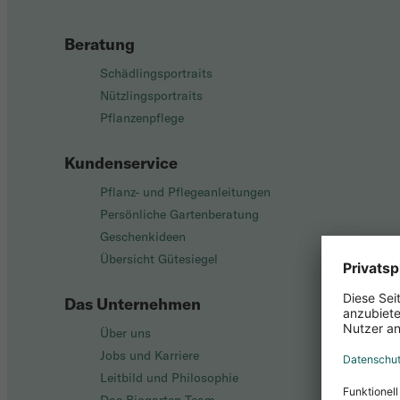
Beratung
Schädlingsportraits
Nützlingsportraits
Pflanzenpflege
Kundenservice
Pflanz- und Pflegeanleitungen
Persönliche Gartenberatung
Geschenkideen
Übersicht Gütesiegel
Das Unternehmen
Über uns
Jobs und Karriere
Leitbild und Philosophie