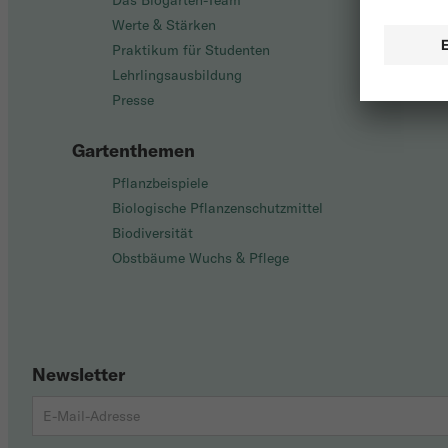
Das Biogarten-Team
Werte & Stärken
Praktikum für Studenten
Lehrlingsausbildung
Presse
Gartenthemen
Pflanzbeispiele
Biologische Pflanzenschutzmittel
Biodiversität
Obstbäume Wuchs & Pflege
Newsletter