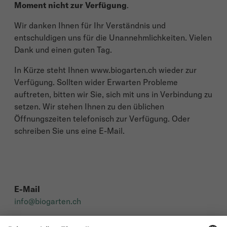
Moment nicht zur Verfügung
.
Wir danken Ihnen für Ihr Verständnis und
entschuldigen uns für die Unannehmlichkeiten. Vielen
Dank und einen guten Tag.
In Kürze steht Ihnen www.biogarten.ch wieder zur
Verfügung. Sollten wider Erwarten Probleme
auftreten, bitten wir Sie, sich mit uns in Verbindung zu
setzen. Wir stehen Ihnen zu den üblichen
Öffnungszeiten telefonisch zur Verfügung. Oder
schreiben Sie uns eine E-Mail.
E-Mail
info@biogarten.ch