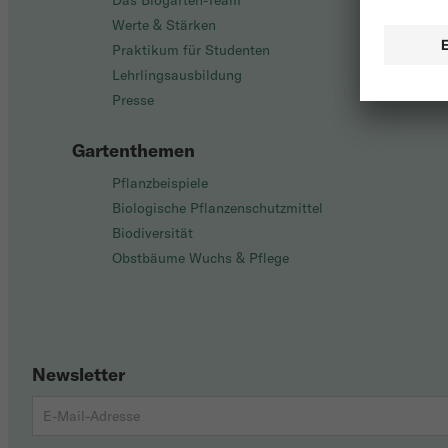
Das Biogarten-Team
Werte & Stärken
Praktikum für Studenten
Lehrlingsausbildung
Presse
Gartenthemen
Pflanzbeispiele
Biologische Pflanzenschutzmittel
Biodiversität
Obstbäume Wuchs & Pflege
Newsletter