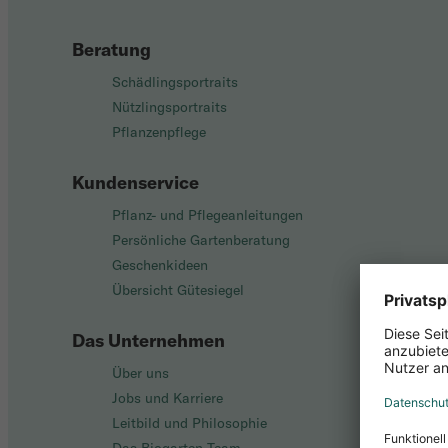
Beratung
Schädlingsportraits
Nützlingsportraits
Pflanzenpflege
Kundenservice
Pflanz- und Pflegeanleitungen
Persönliche Gartenberatung
Geschenkideen
Übersicht Gütesiegel
Das Unternehmen
Über uns
Jobs und Karriere
Leitbild und Philosophie