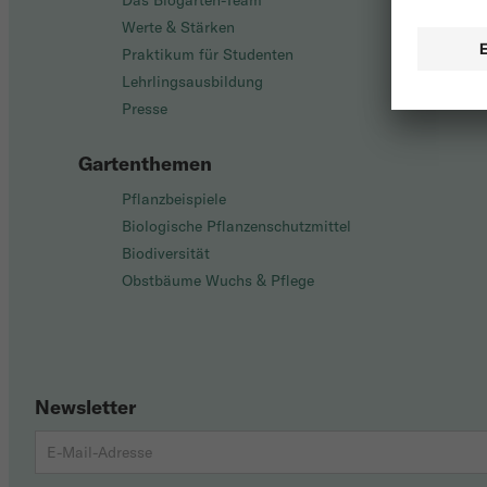
Das Biogarten-Team
Werte & Stärken
Praktikum für Studenten
Lehrlingsausbildung
Presse
Gartenthemen
Pflanzbeispiele
Biologische Pflanzenschutzmittel
Biodiversität
Obstbäume Wuchs & Pflege
Newsletter