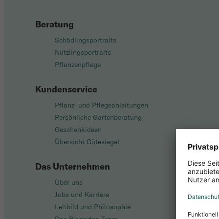
Beratung
Schädlingsportraits
Nützlingsportraits
Pflanzenpflege
Kundenservice
Pflanz- und Pflegeanleitungen
Persönliche Gartenberatung
Geschenkideen
Übersicht Gütesiegel
Das Unternehmen
Über uns
Jobs und Karriere
Leitbild und Philosophie