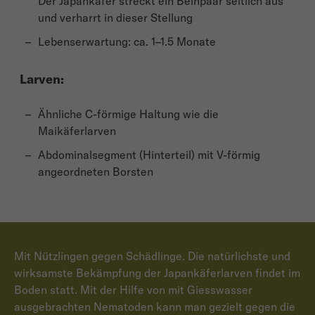
Der Japankäfer streckt ein Beinpaar seitlich aus
und verharrt in dieser Stellung
Lebenserwartung: ca. 1–1.5 Monate
Larven:
Ähnliche C-förmige Haltung wie die
Maikäferlarven
Abdominalsegment (Hinterteil) mit V-förmig
angeordneten Borsten
Mit Nützlingen gegen Schädlinge. Die natürlichste und
wirksamste Bekämpfung der Japankäferlarven findet im
Boden statt. Mit der Hilfe von mit Giesswasser
ausgebrachten Nematoden kann man gezielt gegen die