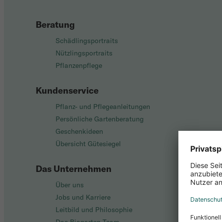
Beratung
Schädlingsportraits
Nützlingsportraits
Pflanzenpflege
Kundenservice
Pflanz- und Pflegeanleitungen
Persönliche Gartenberatung
Geschenkideen
Übersicht Gütesiegel
Das Unternehmen
Über uns
Jobs und Karriere
Leitbild und Philosophie