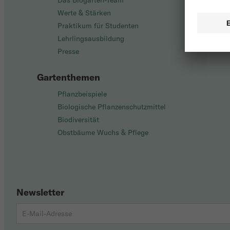
Das Biogarten-Team
Werte & Stärken
Praktikum für Studenten
Lehrlingsausbildung
Presse
Gartenthemen
Pflanzbeispiele
Biologische Pflanzenschutzmittel
Biodiversität
Obstbäume Wuchs & Pflege
Newsletter