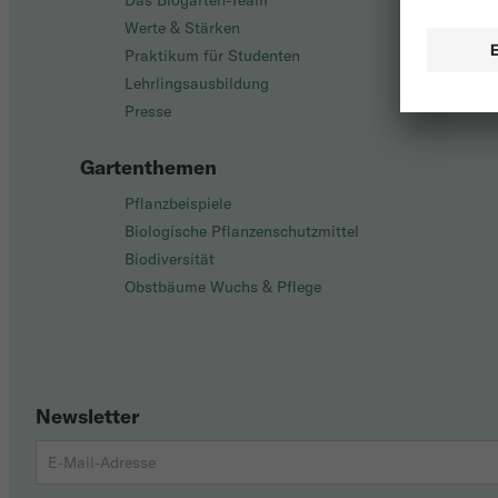
Das Biogarten-Team
Werte & Stärken
Praktikum für Studenten
Lehrlingsausbildung
Presse
Gartenthemen
Pflanzbeispiele
Biologische Pflanzenschutzmittel
Biodiversität
Obstbäume Wuchs & Pflege
Newsletter