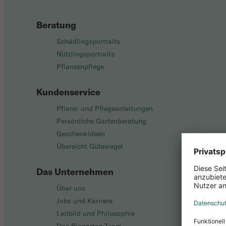
Beratung
Schädlingsportraits
Nützlingsportraits
Pflanzenpflege
Kundenservice
Pflanz- und Pflegeanleitungen
Persönliche Gartenberatung
Geschenkideen
Übersicht Gütesiegel
Das Unternehmen
Über uns
Jobs und Karriere
Leitbild und Philosophie