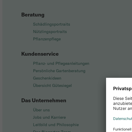
Beratung
Schädlingsportraits
Nützlingsportraits
Pflanzenpflege
Kundenservice
Pflanz- und Pflegeanleitungen
Persönliche Gartenberatung
Geschenkideen
Übersicht Gütesiegel
Das Unternehmen
Über uns
Jobs und Karriere
Leitbild und Philosophie