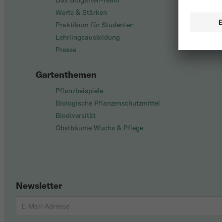
Das Biogarten-Team
Werte & Stärken
Praktikum für Studenten
Lehrlingsausbildung
Presse
Gartenthemen
Pflanzbeispiele
Biologische Pflanzenschutzmittel
Biodiversität
Obstbäume Wuchs & Pflege
Newsletter