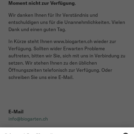
Moment nicht zur Verfügung
.
Wir danken Ihnen für Ihr Verständnis und
entschuldigen uns für die Unannehmlichkeiten. Vielen
Dank und einen guten Tag.
In Kürze steht Ihnen www.biogarten.ch wieder zur
Verfügung. Sollten wider Erwarten Probleme
auftreten, bitten wir Sie, sich mit uns in Verbindung zu
setzen. Wir stehen Ihnen zu den üblichen
Öffnungszeiten telefonisch zur Verfügung. Oder
schreiben Sie uns eine E-Mail.
E-Mail
info@biogarten.ch