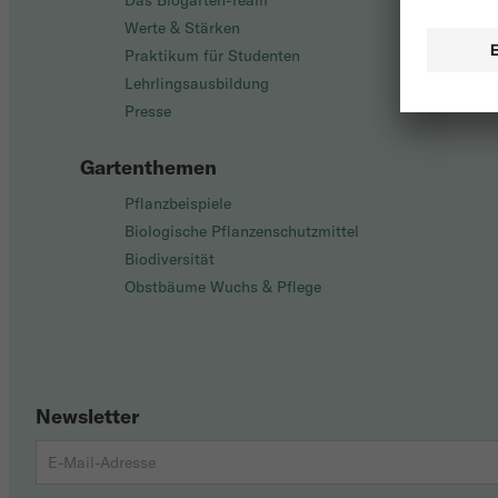
Das Biogarten-Team
Werte & Stärken
Praktikum für Studenten
Lehrlingsausbildung
Presse
Gartenthemen
Pflanzbeispiele
Biologische Pflanzenschutzmittel
Biodiversität
Obstbäume Wuchs & Pflege
Newsletter