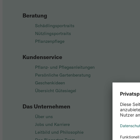
Beratung
Schädlingsportraits
Nützlingsportraits
Pflanzenpflege
Kundenservice
Pflanz- und Pflegeanleitungen
Persönliche Gartenberatung
Geschenkideen
Übersicht Gütesiegel
Das Unternehmen
Über uns
Jobs und Karriere
Leitbild und Philosophie