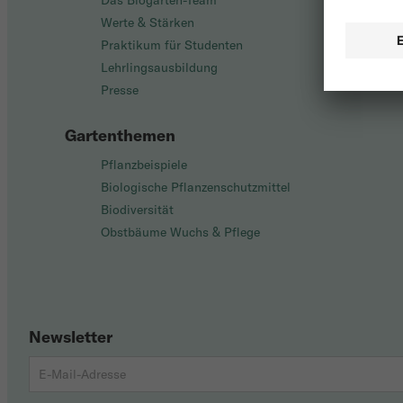
Das Biogarten-Team
Werte & Stärken
Praktikum für Studenten
Lehrlingsausbildung
Presse
Gartenthemen
Pflanzbeispiele
Biologische Pflanzenschutzmittel
Biodiversität
Obstbäume Wuchs & Pflege
Newsletter