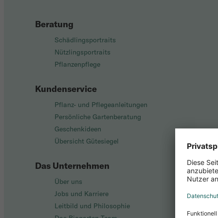
Beratung
Schädlingsportraits
Nützlingsportraits
Pflanzenpflege
Kundenservice
Pflanz- und Pflegeanleitungen
Persönliche Gartenberatung
Geschenkideen
Übersicht Gütesiegel
Das Unternehmen
Über uns
Jobs und Karriere
Leitbild und Philosophie