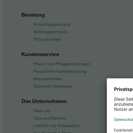
Beratung
Schädlingsportraits
Nützlingsportraits
Pflanzenpflege
Kundenservice
Pflanz- und Pflegeanleitungen
Persönliche Gartenberatung
Geschenkideen
Übersicht Gütesiegel
Das Unternehmen
Über uns
Jobs und Karriere
Leitbild und Philosophie