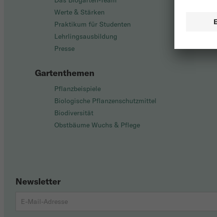
Das Biogarten-Team
Werte & Stärken
Praktikum für Studenten
Lehrlingsausbildung
Presse
Gartenthemen
Pflanzbeispiele
Biologische Pflanzenschutzmittel
Biodiversität
Obstbäume Wuchs & Pflege
Newsletter