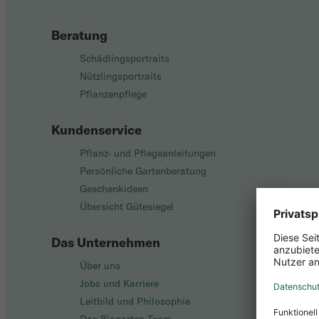
Beratung
Schädlingsportraits
Nützlingsportraits
Pflanzenpflege
Kundenservice
Pflanz- und Pflegeanleitungen
Persönliche Gartenberatung
Geschenkideen
Übersicht Gütesiegel
Das Unternehmen
Über uns
Jobs und Karriere
Leitbild und Philosophie