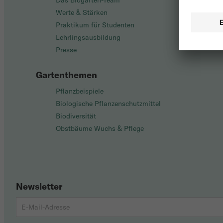
Das Biogarten-Team
Werte & Stärken
Praktikum für Studenten
Lehrlingsausbildung
Presse
Gartenthemen
Pflanzbeispiele
Biologische Pflanzenschutzmittel
Biodiversität
Obstbäume Wuchs & Pflege
Newsletter