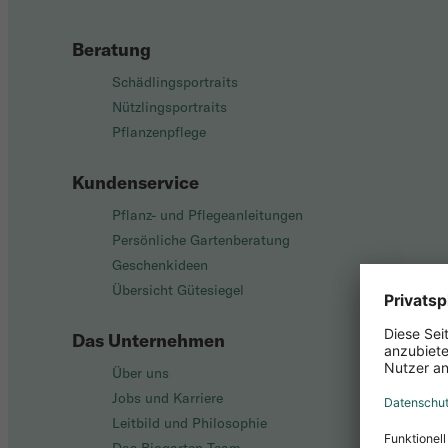
Beratung
Schädlingsportraits
Nützlingsportraits
Pflanzenpflege
Kundenservice
Pflanz- und Pflegeanleitungen
Persönliche Gartenberatung
Geschenkideen
Übersicht Gütesiegel
Das Unternehmen
Über uns
Jobs und Karriere
Leitbild und Philosophie