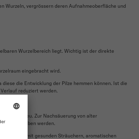
nen Wurzeln, vergrössern deren Aufnahmeoberfläche und
baren Wurzelbereich liegt. Wichtig ist der direkte
urzelraum eingebracht wird.
 diese die Entwicklung der Pilze hemmen können. Ist die
Verlauf reduziert werden.
es Bodenmilieu. Zur Nachsäuerung von alter
reich verschoben werden.
zelbereich – mit gesunden Sträuchern, aromatischen