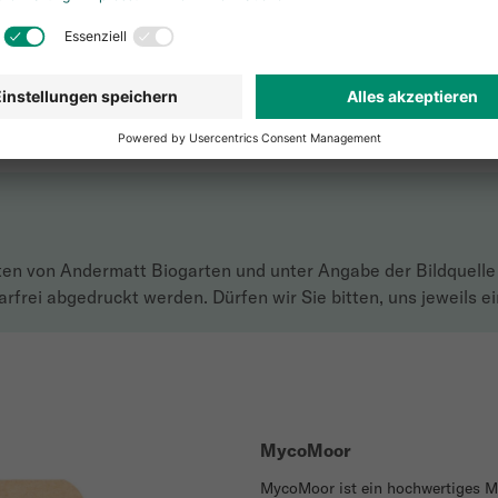
 dafür Myradix verwenden.
 im Fachhandel erhältlich.
en von Andermatt Biogarten und unter Angabe der Bildquell
frei abgedruckt werden. Dürfen wir Sie bitten, uns jeweils e
MycoMoor
MycoMoor ist ein hochwertiges M