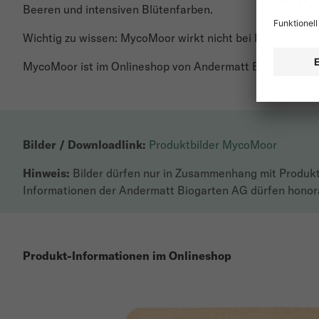
Beeren und intensiven Blütenfarben.
Wichtig zu wissen: MycoMoor wirkt nicht bei Hortensien,
MycoMoor ist im Onlineshop von Andermatt Biogarten und
Bilder / Downloadlink:
Produktbilder MycoMoor
Hinweis:
Bilder dürfen nur in Zusammenhang mit Produkt
Informationen der Andermatt Biogarten AG dürfen honorar
Produkt-Informationen im Onlineshop