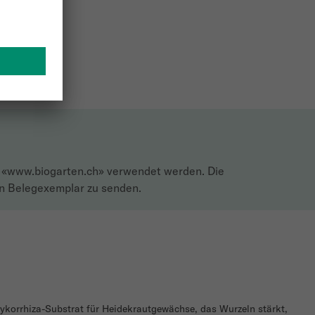
e «www.biogarten.ch» verwendet werden. Die
in Belegexemplar zu senden.
ykorrhiza-Substrat für Heidekrautgewächse, das Wurzeln stärkt,