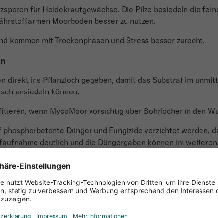
sporen für Heidekrautgewächse. Die Pilze besiedeln die fei
nährstoffarmen Moorboden besser zu nutzen.
 und kommen mit Trockenphasen und Stress besser zurecht.
en
irekt ins Pflanzloch gegeben, damit das Substrat im unmittel
asch ansiedeln können.
ofitieren, wenn MycoMoor vorsichtig über Bohrlöcher in den W
 phosphorbetonte Dünger und Fungizide verzichtet werden, da
ffaufnahme deutlich und die Düngergaben können im weiteren 
afft MycoMoor ideale Bedingungen für ein stabiles, lebendig
r in den für Moorbeetpflanzen geeigneten, leicht sauren Be
n und Azaleen langfristig von einer stabilen Symbiose im Wur