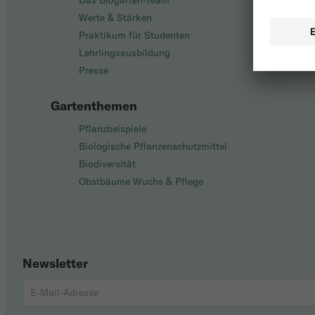
Das Biogarten-Team
Werte & Stärken
Praktikum für Studenten
Lehrlingsausbildung
Presse
Gartenthemen
Pflanzbeispiele
Biologische Pflanzenschutzmittel
Biodiversität
Obstbäume Wuchs & Pflege
Newsletter