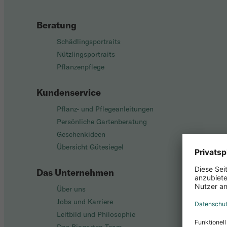
Beratung
Schädlingsportraits
Nützlingsportraits
Pflanzenpflege
Kundenservice
Pflanz- und Pflegeanleitungen
Persönliche Gartenberatung
Geschenkideen
Übersicht Gütesiegel
Das Unternehmen
Über uns
Jobs und Karriere
Leitbild und Philosophie