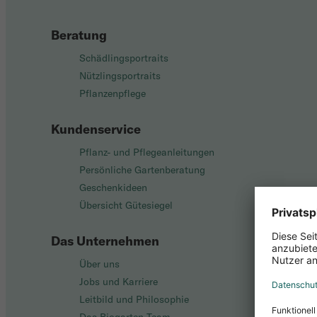
Beratung
Schädlingsportraits
Nützlingsportraits
Pflanzenpflege
Kundenservice
Pflanz- und Pflegeanleitungen
Persönliche Gartenberatung
Geschenkideen
Übersicht Gütesiegel
Das Unternehmen
Über uns
Jobs und Karriere
Leitbild und Philosophie