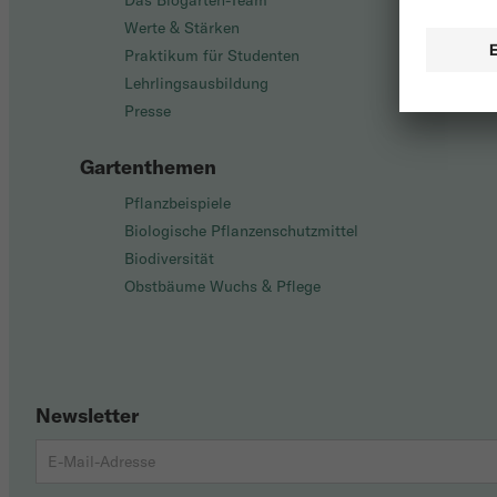
Das Biogarten-Team
Werte & Stärken
Praktikum für Studenten
Lehrlingsausbildung
Presse
Gartenthemen
Pflanzbeispiele
Biologische Pflanzenschutzmittel
Biodiversität
Obstbäume Wuchs & Pflege
Newsletter