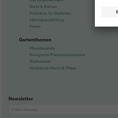
Das Biogarten-Team
Werte & Stärken
Praktikum für Studenten
Lehrlingsausbildung
Presse
Gartenthemen
Pflanzbeispiele
Biologische Pflanzenschutzmittel
Biodiversität
Obstbäume Wuchs & Pflege
Newsletter