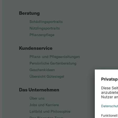
Beratung
Schädlingsportraits
Nützlingsportraits
Pflanzenpflege
Kundenservice
Pflanz- und Pflegeanleitungen
Persönliche Gartenberatung
Geschenkideen
Übersicht Gütesiegel
Das Unternehmen
Über uns
Jobs und Karriere
Leitbild und Philosophie