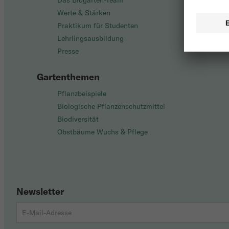
Das Biogarten-Team
Werte & Stärken
Praktikum für Studenten
Lehrlingsausbildung
Presse
Gartenthemen
Pflanzbeispiele
Biologische Pflanzenschutzmittel
Biodiversität
Obstbäume Wuchs & Pflege
Newsletter