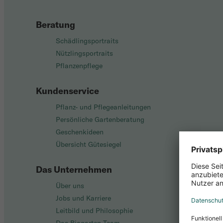
Beratung
Schädlingsportraits
Nützlingsportraits
Pflanzenpflege
Kundenservice
Pflanz- und Pflegeanleitungen
Persönliche Gartenberatung
Geschenkideen
Übersicht Gütesiegel
Das Unternehmen
Über uns
Jobs und Karriere
Leitbild und Philosophie