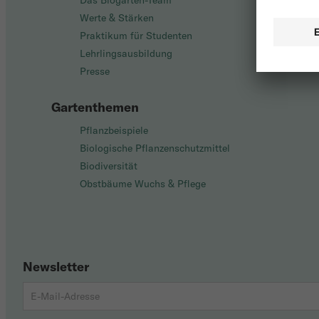
Das Biogarten-Team
Werte & Stärken
Praktikum für Studenten
Lehrlingsausbildung
Presse
Gartenthemen
Pflanzbeispiele
Biologische Pflanzenschutzmittel
Biodiversität
Obstbäume Wuchs & Pflege
Newsletter