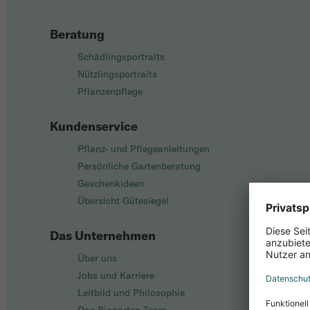
Beratung
Schädlingsportraits
Nützlingsportraits
Pflanzenpflege
Kundenservice
Pflanz- und Pflegeanleitungen
Persönliche Gartenberatung
Geschenkideen
Übersicht Gütesiegel
Das Unternehmen
Über uns
Jobs und Karriere
Leitbild und Philosophie