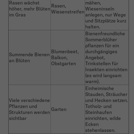
Rasen wächst
mähen,
Rasen,
höher, mehr Blüten
Wieseninseln
Wiesenstreifen
im Gras
anlegen, nur Wege
und Sitzplätze kurz
halten.
Bienenfreundliche
Sommerblüher
pflanzen für ein
Blumenbeet,
durchgängiges
Summende Bienen
Balkon,
Angebot,
an Blüten
Obstgarten
Trinkstellen für
Insekten einrichten
(es wird langsam
warm).
Einheimische
Stauden, Sträucher
Viele verschiedene
und Hecken setzen.
Pflanzen und
Totholz- und
Garten
Strukturen werden
Steinhaufen
sichtbar
einrichten, wilde
Ecken
stehenlassen.