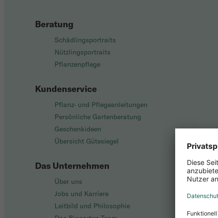
Beratung
Schädlingsportraits
Nützlingsportraits
Pflanzenpflege
Kundenservice
Pflanz- und Pflegeanleitungen
Persönliche Gartenberatung
Geschenkideen
Übersicht Gütesiegel
Das Unternehmen
Über uns
Jobs und Karriere
Leitbild und Philosophie