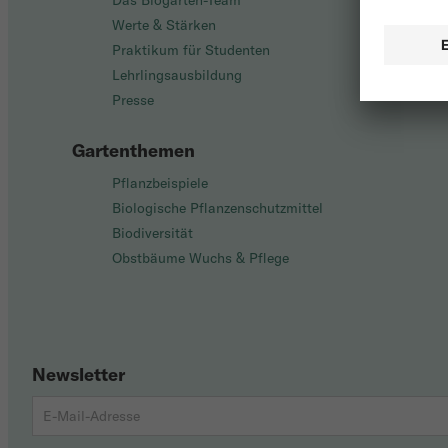
Das Biogarten-Team
Werte & Stärken
Praktikum für Studenten
Lehrlingsausbildung
Presse
Gartenthemen
Pflanzbeispiele
Biologische Pflanzenschutzmittel
Biodiversität
Obstbäume Wuchs & Pflege
Newsletter