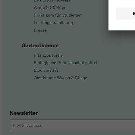
Das Biogarten-Team
Werte & Stärken
Praktikum für Studenten
Lehrlingsausbildung
Presse
Gartenthemen
Pflanzbeispiele
Biologische Pflanzenschutzmittel
Biodiversität
Obstbäume Wuchs & Pflege
Newsletter