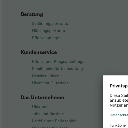
Beratung
Schädlingsportraits
Nützlingsportraits
Pflanzenpflege
Kundenservice
Pflanz- und Pflegeanleitungen
Persönliche Gartenberatung
Geschenkideen
Übersicht Gütesiegel
Das Unternehmen
Über uns
Jobs und Karriere
Leitbild und Philosophie