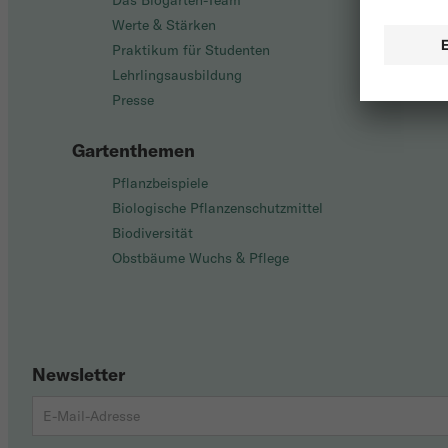
Das Biogarten-Team
Werte & Stärken
Praktikum für Studenten
Lehrlingsausbildung
Presse
Gartenthemen
Pflanzbeispiele
Biologische Pflanzenschutzmittel
Biodiversität
Obstbäume Wuchs & Pflege
Newsletter