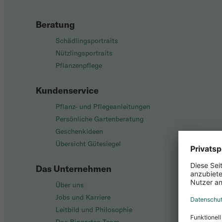
Beratung
Schädlingsportraits
Nützlingsportraits
Pflanzenpflege
Kundenservice
Pflanz- und Pflegeanleitungen
Persönliche Gartenberatung
Geschenkideen
Übersicht Gütesiegel
Das Unternehmen
Über uns
Jobs und Karriere
Leitbild und Philosophie