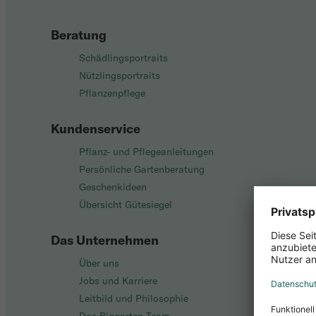
Beratung
Schädlingsportraits
Nützlingsportraits
Pflanzenpflege
Kundenservice
Pflanz- und Pflegeanleitungen
Persönliche Gartenberatung
Geschenkideen
Übersicht Gütesiegel
Das Unternehmen
Über uns
Jobs und Karriere
Leitbild und Philosophie