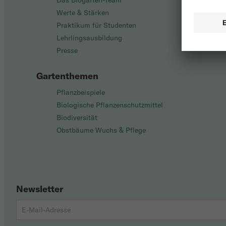
Das Biogarten-Team
Werte & Stärken
Praktikum für Studenten
Lehrlingsausbildung
Presse
Gartenthemen
Pflanzbeispiele
Biologische Pflanzenschutzmittel
Biodiversität
Obstbäume Wuchs & Pflege
Newsletter