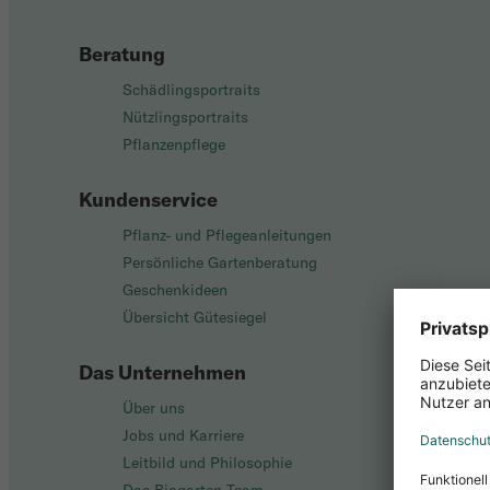
Beratung
Schädlingsportraits
Nützlingsportraits
Pflanzenpflege
Kundenservice
Pflanz- und Pflegeanleitungen
Persönliche Gartenberatung
Geschenkideen
Übersicht Gütesiegel
Das Unternehmen
Über uns
Jobs und Karriere
Leitbild und Philosophie