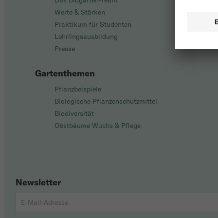
Das Biogarten-Team
Werte & Stärken
Praktikum für Studenten
Lehrlingsausbildung
Presse
Gartenthemen
Pflanzbeispiele
Biologische Pflanzenschutzmittel
Biodiversität
Obstbäume Wuchs & Pflege
Newsletter