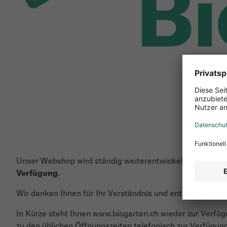
Unser Webshop wird ständig weiterentwickelt und heute
Verfügung
.
Wir danken Ihnen für Ihr Verständnis und entschuldigen 
In Kürze steht Ihnen www.biogarten.ch wieder zur Verfügu
zu den üblichen Öffnungszeiten telefonisch zur Verfügung