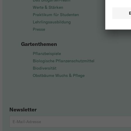
Das Biogarten-Team
Werte & Stärken
Praktikum für Studenten
Lehrlingsausbildung
Presse
Gartenthemen
Pflanzbeispiele
Biologische Pflanzenschutzmittel
Biodiversität
Obstbäume Wuchs & Pflege
Newsletter