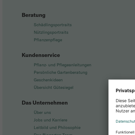
Beratung
Schädlingsportraits
Nützlingsportraits
Pflanzenpflege
Kundenservice
Pflanz- und Pflegeanleitungen
Persönliche Gartenberatung
Geschenkideen
Übersicht Gütesiegel
Das Unternehmen
Über uns
Jobs und Karriere
Leitbild und Philosophie