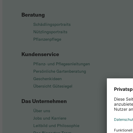
Beratung
Schädlingsportraits
Nützlingsportraits
Pflanzenpflege
Kundenservice
Pflanz- und Pflegeanleitungen
Persönliche Gartenberatung
Geschenkideen
Übersicht Gütesiegel
Das Unternehmen
Über uns
Jobs und Karriere
Leitbild und Philosophie