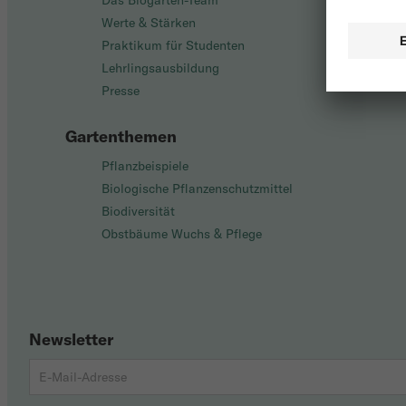
Das Biogarten-Team
Werte & Stärken
Praktikum für Studenten
Lehrlingsausbildung
Presse
Gartenthemen
Pflanzbeispiele
Biologische Pflanzenschutzmittel
Biodiversität
Obstbäume Wuchs & Pflege
Newsletter