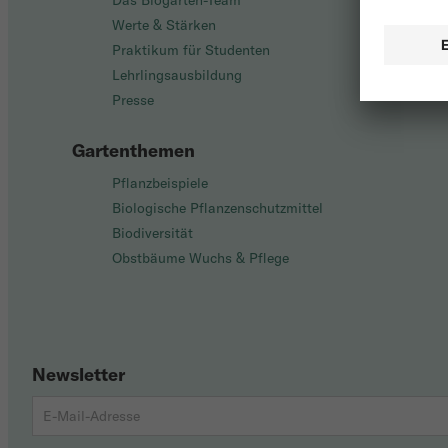
Das Biogarten-Team
Werte & Stärken
Praktikum für Studenten
Lehrlingsausbildung
Presse
Gartenthemen
Pflanzbeispiele
Biologische Pflanzenschutzmittel
Biodiversität
Obstbäume Wuchs & Pflege
Newsletter