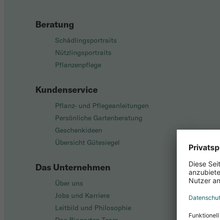
Beratung
Schädlingsportraits
Nützlingsportraits
Pflanzenpflege
Kundenservice
Pflanz- und Pflegeanleitungen
Persönliche Gartenberatung
Geschenkideen
Übersicht Gütesiegel
Das Unternehmen
Über uns
Jobs und Karriere
Leitbild und Philosophie