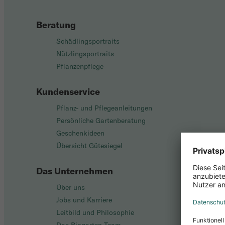
Beratung
Schädlingsportraits
Nützlingsportraits
Pflanzenpflege
Kundenservice
Pflanz- und Pflegeanleitungen
Persönliche Gartenberatung
Geschenkideen
Übersicht Gütesiegel
Das Unternehmen
Über uns
Jobs und Karriere
Leitbild und Philosophie