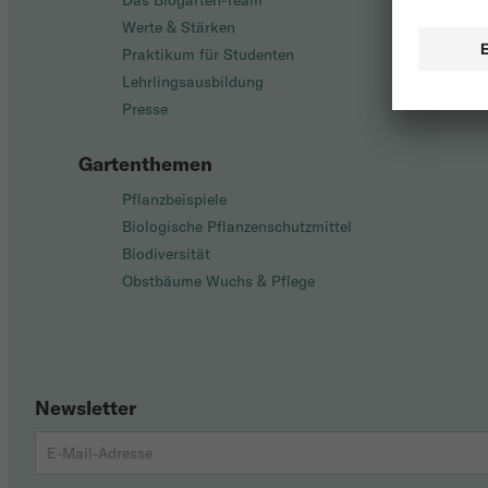
Das Biogarten-Team
Werte & Stärken
Praktikum für Studenten
Lehrlingsausbildung
Presse
Gartenthemen
Pflanzbeispiele
Biologische Pflanzenschutzmittel
Biodiversität
Obstbäume Wuchs & Pflege
Newsletter