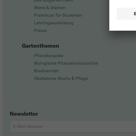
Das Biogarten-Team
Werte & Stärken
Praktikum für Studenten
Lehrlingsausbildung
Presse
Gartenthemen
Pflanzbeispiele
Biologische Pflanzenschutzmittel
Biodiversität
Obstbäume Wuchs & Pflege
Newsletter