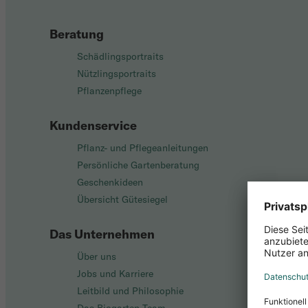
Beratung
Schädlingsportraits
Nützlingsportraits
Pflanzenpflege
Kundenservice
Pflanz- und Pflegeanleitungen
Persönliche Gartenberatung
Geschenkideen
Übersicht Gütesiegel
Das Unternehmen
Über uns
Jobs und Karriere
Leitbild und Philosophie