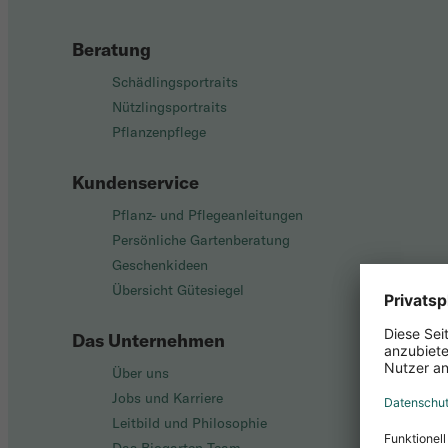
Beratung
Schädlingsportraits
Nützlingsportraits
Pflanzenpflege
Kundenservice
Pflanz- und Pflegeanleitungen
Persönliche Gartenberatung
Geschenkideen
Übersicht Gütesiegel
Das Unternehmen
Über uns
Jobs und Karriere
Leitbild und Philosophie