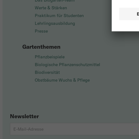
Das Biogarten-Team
Werte & Stärken
Praktikum für Studenten
Lehrlingsausbildung
Presse
Gartenthemen
Pflanzbeispiele
Biologische Pflanzenschutzmittel
Biodiversität
Obstbäume Wuchs & Pflege
Newsletter