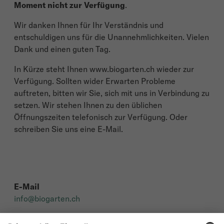
Moment nicht zur Verfügung
.
Wir danken Ihnen für Ihr Verständnis und
entschuldigen uns für die Unannehmlichkeiten. Vielen
Dank und einen guten Tag.
In Kürze steht Ihnen www.biogarten.ch wieder zur
Verfügung. Sollten wider Erwarten Probleme
auftreten, bitten wir Sie, sich mit uns in Verbindung zu
setzen. Wir stehen Ihnen zu den üblichen
Öffnungszeiten telefonisch zur Verfügung. Oder
schreiben Sie uns eine E-Mail.
E-Mail
info@biogarten.ch