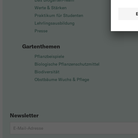
Das Biogarten-Team
Werte & Stärken
Praktikum für Studenten
Lehrlingsausbildung
Presse
Gartenthemen
Pflanzbeispiele
Biologische Pflanzenschutzmittel
Biodiversität
Obstbäume Wuchs & Pflege
Newsletter