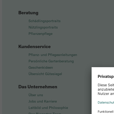
Beratung
Schädlingsportraits
Nützlingsportraits
Pflanzenpflege
Kundenservice
Pflanz- und Pflegeanleitungen
Persönliche Gartenberatung
Geschenkideen
Übersicht Gütesiegel
Das Unternehmen
Über uns
Jobs und Karriere
Leitbild und Philosophie