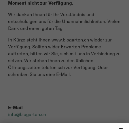
Moment nicht zur Verfügung
.
Wir danken Ihnen für Ihr Verständnis und
entschuldigen uns für die Unannehmlichkeiten. Vielen
Dank und einen guten Tag.
In Kürze steht Ihnen www.biogarten.ch wieder zur
Verfügung. Sollten wider Erwarten Probleme
auftreten, bitten wir Sie, sich mit uns in Verbindung zu
setzen. Wir stehen Ihnen zu den üblichen
Öffnungszeiten telefonisch zur Verfügung. Oder
schreiben Sie uns eine E-Mail.
E-Mail
info@biogarten.ch