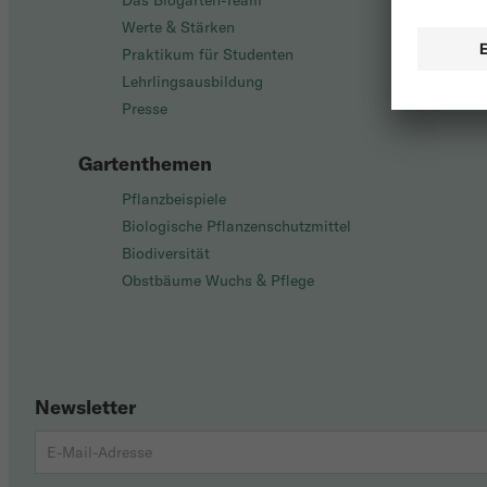
Das Biogarten-Team
Werte & Stärken
Praktikum für Studenten
Lehrlingsausbildung
Presse
Gartenthemen
Pflanzbeispiele
Biologische Pflanzenschutzmittel
Biodiversität
Obstbäume Wuchs & Pflege
Newsletter