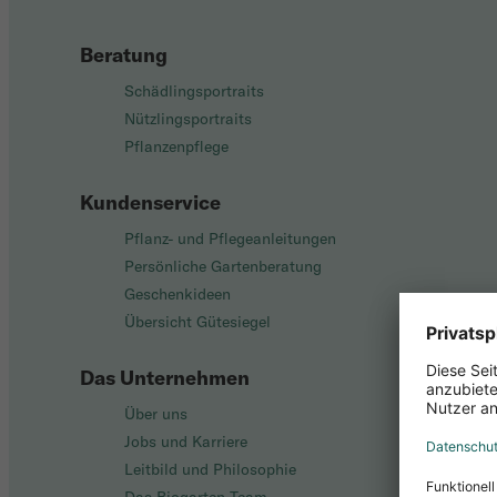
Beratung
Schädlingsportraits
Nützlingsportraits
Pflanzenpflege
Kundenservice
Pflanz- und Pflegeanleitungen
Persönliche Gartenberatung
Geschenkideen
Übersicht Gütesiegel
Das Unternehmen
Über uns
Jobs und Karriere
Leitbild und Philosophie