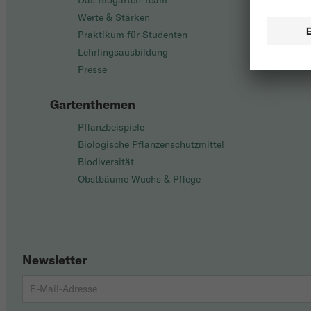
Das Biogarten-Team
Werte & Stärken
Praktikum für Studenten
Lehrlingsausbildung
Presse
Gartenthemen
Pflanzbeispiele
Biologische Pflanzenschutzmittel
Biodiversität
Obstbäume Wuchs & Pflege
Newsletter