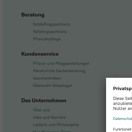
Beratung
Schädlingsportraits
Nützlingsportraits
Pflanzenpflege
Kundenservice
Pflanz- und Pflegeanleitungen
Persönliche Gartenberatung
Geschenkideen
Übersicht Gütesiegel
Das Unternehmen
Über uns
Jobs und Karriere
Leitbild und Philosophie