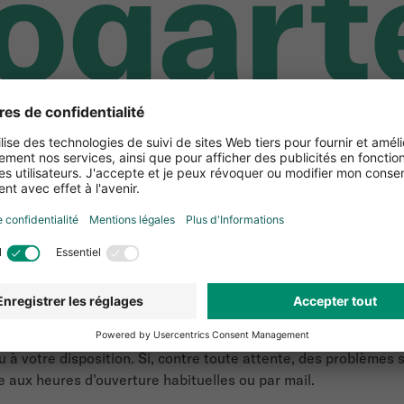
'hui une mise à jour est prévue.
C'est pourquoi notre shop se
t vous prions de nous excuser pour ces désagréments.
à votre disposition. Si, contre toute attente, des problèmes s
 aux heures d'ouverture habituelles ou par mail.