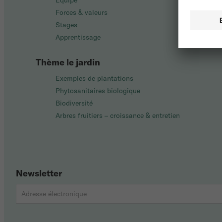
Équipe
Forces & valeurs
Stages
Apprentissage
Thème le jardin
Exemples de plantations
Phytosanitaires biologique
Biodiversité
Arbres fruitiers – croissance & entretien
Newsletter