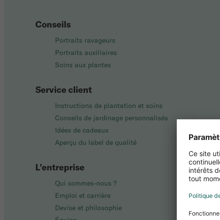
Conseils
Portraits ravageurs
Portraits auxiliaires
Soins aux plantes
Service client
Instructions de plantation et soins
Conseils de jardinage personnalisés
Idées de cadeaux
Aperçu du label de qualité
L'entreprise
Qui sommes-nous ?
Emploi et carrière
Devise et philosophie