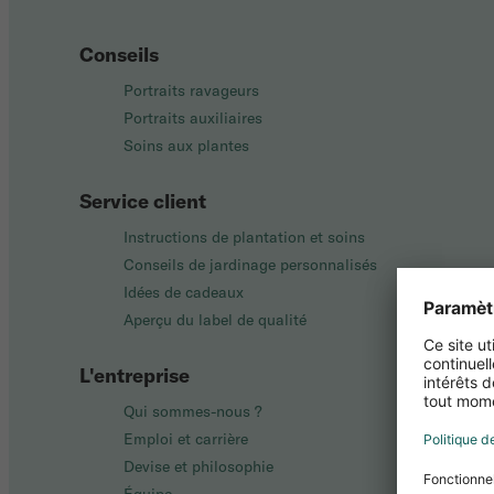
Conseils
Portraits ravageurs
Portraits auxiliaires
Soins aux plantes
Service client
Instructions de plantation et soins
Conseils de jardinage personnalisés
Idées de cadeaux
Aperçu du label de qualité
L'entreprise
Qui sommes-nous ?
Emploi et carrière
Devise et philosophie