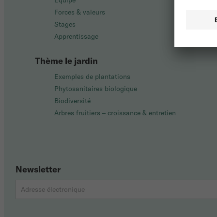
Équipe
Forces & valeurs
Stages
Apprentissage
Thème le jardin
Exemples de plantations
Phytosanitaires biologique
Biodiversité
Arbres fruitiers – croissance & entretien
Newsletter