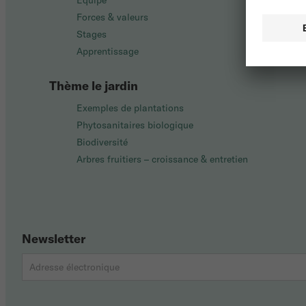
Équipe
Forces & valeurs
Stages
Apprentissage
Thème le jardin
Exemples de plantations
Phytosanitaires biologique
Biodiversité
Arbres fruitiers – croissance & entretien
Newsletter