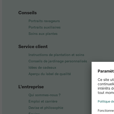
Conseils
Portraits ravageurs
Portraits auxiliaires
Soins aux plantes
Service client
Instructions de plantation et soins
Conseils de jardinage personnalisés
Idées de cadeaux
Aperçu du label de qualité
L'entreprise
Qui sommes-nous ?
Emploi et carrière
Devise et philosophie