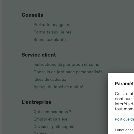
Conseils
Portraits ravageurs
Portraits auxiliaires
Soins aux plantes
Service client
Instructions de plantation et soins
Conseils de jardinage personnalisés
Idées de cadeaux
Aperçu du label de qualité
L'entreprise
Qui sommes-nous ?
Emploi et carrière
Devise et philosophie