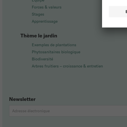
Équipe
Forces & valeurs
Stages
Apprentissage
Thème le jardin
Exemples de plantations
Phytosanitaires biologique
Biodiversité
Arbres fruitiers – croissance & entretien
Newsletter