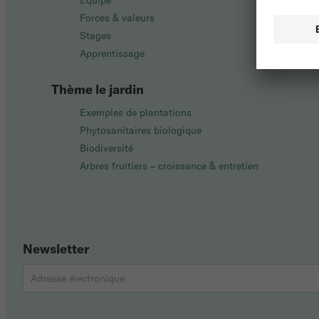
Équipe
Forces & valeurs
Stages
Apprentissage
Thème le jardin
Exemples de plantations
Phytosanitaires biologique
Biodiversité
Arbres fruitiers – croissance & entretien
Newsletter