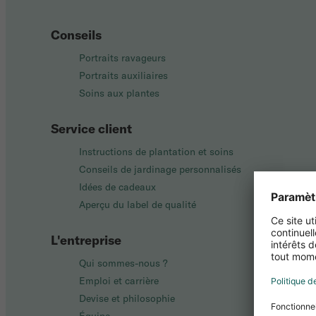
Conseils
Portraits ravageurs
Portraits auxiliaires
Soins aux plantes
Service client
Instructions de plantation et soins
Conseils de jardinage personnalisés
Idées de cadeaux
Aperçu du label de qualité
L'entreprise
Qui sommes-nous ?
Emploi et carrière
Devise et philosophie