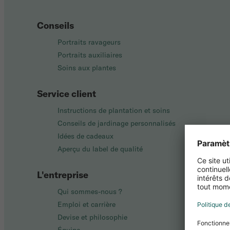
Conseils
Portraits ravageurs
Portraits auxiliaires
Soins aux plantes
Service client
Instructions de plantation et soins
Conseils de jardinage personnalisés
Idées de cadeaux
Aperçu du label de qualité
L'entreprise
Qui sommes-nous ?
Emploi et carrière
Devise et philosophie