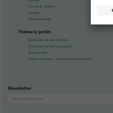
Équipe
Forces & valeurs
Stages
Apprentissage
Thème le jardin
Exemples de plantations
Phytosanitaires biologique
Biodiversité
Arbres fruitiers – croissance & entretien
Newsletter